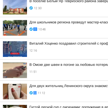
В поселке Белый Яр Тевризского района заве
12:30
Для школьников региона проведут мастер-клас
10:48
Виталий Хоценко поздравил строителей с про
12:16
В Омске две швеи в погоне за любовью потеря
11:51
Для двух жительниц Ленинского округа знакомс
11:12
Густой лесной суп с лисичками: погружение в