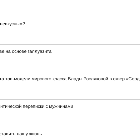
 невкусным?
е на основе галлуазита
ита топ-модели мирового класса Влады Росляковой в сквер «Сер
нтической переписки с мужчинами
ставить нашу жизнь