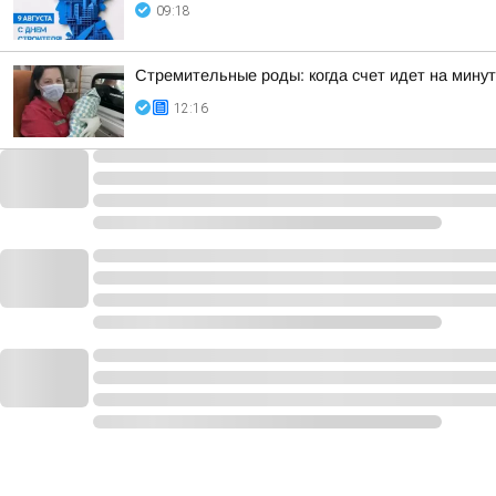
09:18
Стремительные роды: когда счет идет на мину
12:16