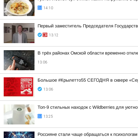
14:10
Первый заместитель Председателя Государств
13:12
В трёх районах Омской области временно отк
13:06
Большое #Крылетто55 СЕГОДНЯ в сквере «Се
13:06
Топ-9 стильных находок с Wildberries для уютно
13:25
Россияне стали чаще обращаться к психологам 