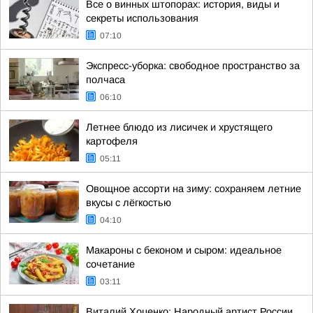
Все о винных штопорах: история, виды и
секреты использования
07:10
Экспресс-уборка: свободное пространство за
полчаса
06:10
Летнее блюдо из лисичек и хрустящего
картофеля
05:11
Овощное ассорти на зиму: сохраняем летние
вкусы с лёгкостью
04:10
Макароны с беконом и сыром: идеальное
сочетание
03:11
Виталий Хоценко: Народный артист России