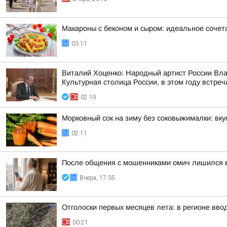
Макароны с беконом и сыром: идеальное сочет
03:11
Виталий Хоценко: Народный артист России Вл
Культурная столица России, в этом году встреч
02:19
Морковный сок на зиму без соковыжималки: вку
02:11
После общения с мошенниками омич лишился 
Вчера, 17:35
Отголоски первых месяцев лета: в регионе вво
00:21