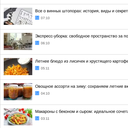
Все о винных штопорах: история, виды и секре
07:10
Экспресс-уборка: свободное пространство за п
06:10
Летнее блюдо из лисичек и хрустящего картоф
05:11
Овощное ассорти на зиму: сохраняем летние вк
04:10
Макароны с беконом и сыром: идеальное сочет
03:11