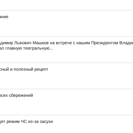
ание
адимир Львович Машков на встрече с нашим Президентом Владим
ал главную театральную...
сный и полезный рецепт
всех сбережений
дят режим ЧС из-за засухи