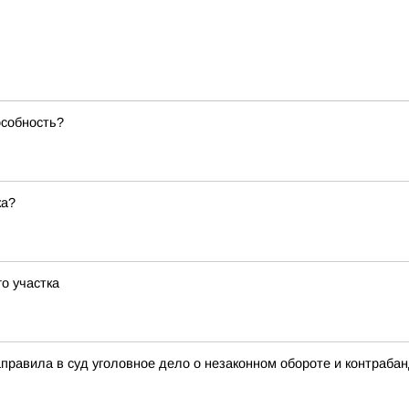
особность?
ка?
о участка
аправила в суд уголовное дело о незаконном обороте и контраб