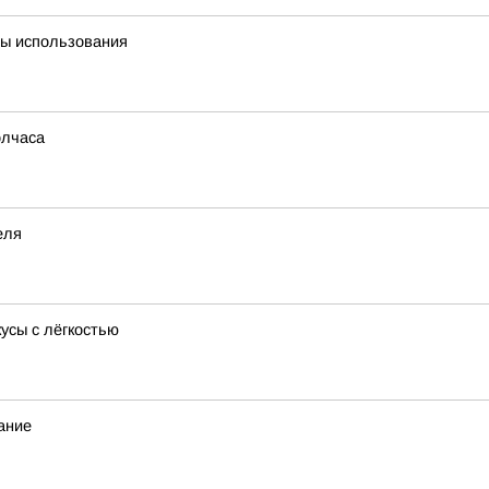
ты использования
олчаса
еля
усы с лёгкостью
ание