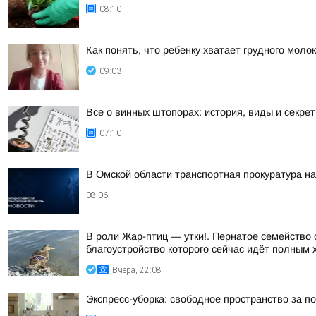
08:10
Как понять, что ребенку хватает грудного моло
09:03
Все о винных штопорах: история, виды и секре
07:10
В Омской области транспортная прокуратура н
08:06
В роли Жар-птиц — утки!. Пернатое семейство
благоустройство которого сейчас идёт полным 
Вчера, 22:08
Экспресс-уборка: свободное пространство за п