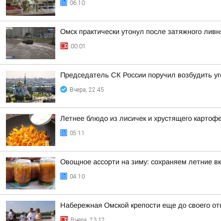
06:10
Омск практически утонул после затяжного ливн
00:01
Председатель СК России поручил возбудить у
Вчера, 22:45
Летнее блюдо из лисичек и хрустящего картоф
05:11
Овощное ассорти на зиму: сохраняем летние вк
04:10
Набережная Омской крепости еще до своего от
Вчера, 23:12