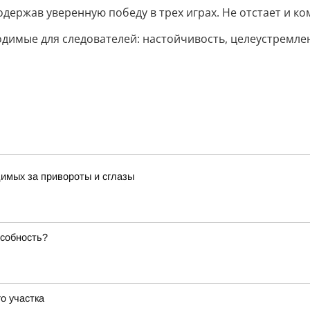
держав уверенную победу в трех играх. Не отстает и ко
одимые для следователей: настойчивость, целеустремле
имых за привороты и сглазы
особность?
о участка