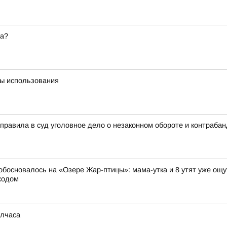
ка?
ты использования
аправила в суд уголовное дело о незаконном обороте и контраб
 обосновалось на «Озере Жар-птицы»: мама-утка и 8 утят уже ощ
ходом
олчаса