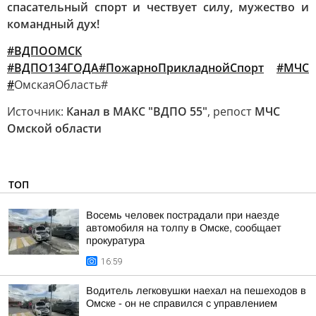
спасательный спорт и чествует силу, мужество и
командный дух!
#ВДПООМСК
#ВДПО134ГОДА
#ПожарноПрикладнойСпорт
#МЧС
#
ОмскаяОбласть#
Источник:
Канал в МАКС "ВДПО 55"
, репост
МЧС
Омской области
ТОП
Восемь человек пострадали при наезде
автомобиля на толпу в Омске, сообщает
прокуратура
16:59
Водитель легковушки наехал на пешеходов в
Омске - он не справился с управлением