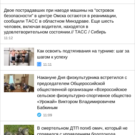
Двое пострадавших при наезде машины на "островок
безопасности" в центре Омска остаются в реанимации,
сообщили ТАСС в областном Минздраве. Еще шесть
человек, включая водителя, находятся в
удовлетворительном состоянии.//
ТАСС / Сибирь
11:12
Как освоить подтягивания на турнике: шаг за
шагом к успеху
11:11
Накануне Дня физкультурника встретился с
председателем Общероссийской
общественной организации «Всероссийское
сельское физкультурно-спортивное общество
«Урожай» Виктором Владимировичем
Бабкиным
11:09
В смертельном ДТП погиб омич, который не
справился с управлением болотохода