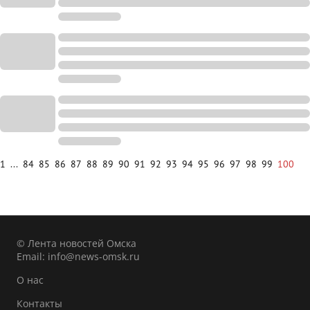
1
...
84
85
86
87
88
89
90
91
92
93
94
95
96
97
98
99
100
© Лента новостей Омска
Email:
info@news-omsk.ru
О нас
Контакты