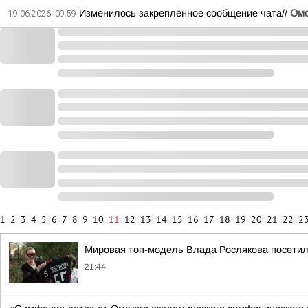
Изменилось закреплённое сообщение чата//
Омс
19.06.2026, 09:59
1
2
3
4
5
6
7
8
9
10
11
12
13
14
15
16
17
18
19
20
21
22
2
Мировая топ-модель Влада Рослякова посетил
21:44