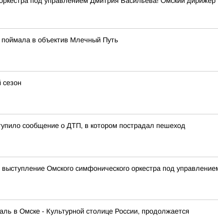
 оркестра под управлением Дмитрия Васильева! Омский дирижер
 поймала в объектив Млечный Путь
 сезон
ступило сообщение о ДТП, в котором пострадал пешеход
 выступление Омского симфонического оркестра под управлени
ль в Омске - Культурной столице России, продолжается