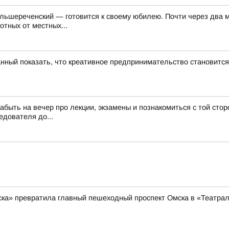
ьшереченский — готовится к своему юбилею. Почти через два меся
тных от местных...
ый показать, что креативное предпринимательство становится н
быть на вечер про лекции, экзамены и познакомиться с той стор
едователя до...
ска» превратила главный пешеходный проспект Омска в «Театра