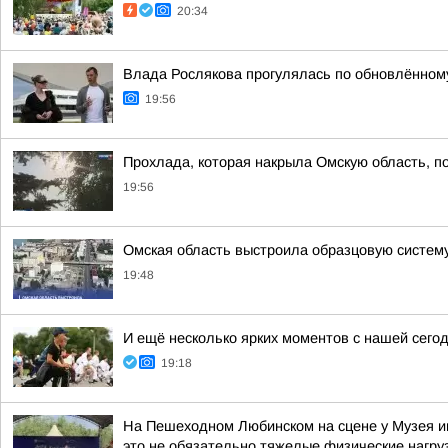
20:34
Влада Рослякова прогулялась по обновлённом
19:56
Прохлада, которая накрыла Омскую область, п
19:56
Омская область выстроила образцовую систему
19:48
И ещё несколько ярких моментов с нашей се
19:18
На Пешеходном Любинском на сцене у Музея им
это не обязательно тяжелые физические нагрузк