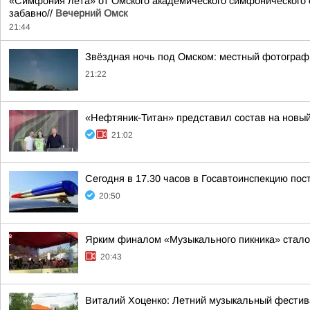
«Симфония лета» от Омского академического симфонического
забавно//
Вечерний Омск
21:44
Звёздная ночь под Омском: местный фотограф
21:22
«Нефтяник-Титан» представил состав на новый
21:02
Сегодня в 17.30 часов в Госавтоинспекцию по
20:50
Ярким финалом «Музыкального пикника» стало
20:43
Виталий Хоценко: Летний музыкальный фестива