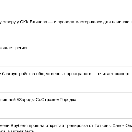
у скверу у СКК Блинова — и провела мастер-класс для начинаю
окидает регион
 благоустройства общественных пространств — считает эксперт
годняшней #ЗарядкаСоСтражемПорядка
ени Врубеля прошла открытая тренировка от Татьяны Ханок Она 
и, а может быть...