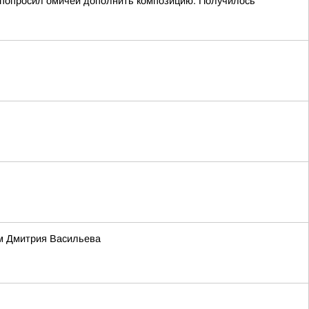
 попросил омичей дополнить композицию. Получилось
ем Дмитрия Васильева