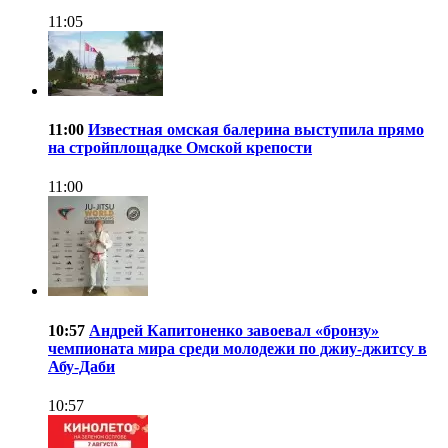
11:05
11:00
Известная омская балерина выступила прямо
на стройплощадке Омской крепости
11:00
10:57
Андрей Капитоненко завоевал «бронзу»
чемпионата мира среди молодежи по джиу-джитсу в
Абу-Даби
10:57