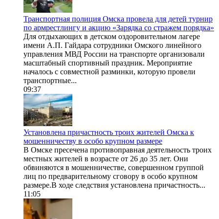
Транспортная полиция Омска провела для детей турнир
по армрестлингу и акцию «Зарядка со стражем порядка»
Для отдыхающих в детском оздоровительном лагере
имени А.П. Гайдара сотрудники Омского линейного
управления МВД России на транспорте организовали
масштабный спортивный праздник. Мероприятие
началось с совместной разминки, которую провели
транспортные...
09:37
Установлена причастность троих жителей Омска к
мошенничеству в особо крупном размере
В Омске пресечена противоправная деятельность троих
местных жителей в возрасте от 26 до 35 лет. Они
обвиняются в мошенничестве, совершенном группой
лиц по предварительному сговору в особо крупном
размере.В ходе следствия установлена причастность...
11:05