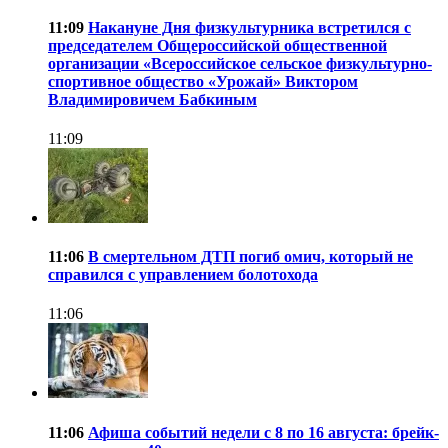
11:09
Накануне Дня физкультурника встретился с
председателем Общероссийской общественной
организации «Всероссийское сельское физкультурно-
спортивное общество «Урожай» Виктором
Владимировичем Бабкиным
11:09
11:06
В смертельном ДТП погиб омич, который не
справился с управлением болотохода
11:06
11:06
Афиша событий недели с 8 по 16 августа: брейк-