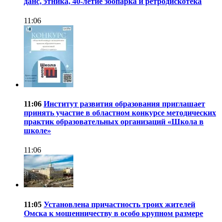
данс, этника, 40-летие зоопарка и ретродискотека
11:06
11:06
Институт развития образования приглашает
принять участие в областном конкурсе методических
практик образовательных организаций «Школа в
школе»
11:06
11:05
Установлена причастность троих жителей
Омска к мошенничеству в особо крупном размере