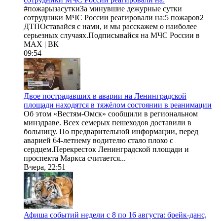
#пожарызасуткиЗа минувшие дежурные сутки
сотрудники МЧС России реагировали на:5 пожаров2
ДТПОставайся с нами, и мы расскажем о наиболее
серьезных случаях.Подписывайся на МЧС России в
MAX | ВК
09:54
Двое пострадавших в аварии на Ленинградской
площади находятся в тяжёлом состоянии в реанимации
Об этом «Вестям-Омск» сообщили в региональном
минздраве. Всех семерых пешеходов доставили в
больницу. По предварительной информации, перед
аварией 64-летнему водителю стало плохо с
сердцем.Перекресток Ленинградской площади и
проспекта Маркса считается...
Вчера, 22:51
Афиша событий недели с 8 по 16 августа: брейк-данс,