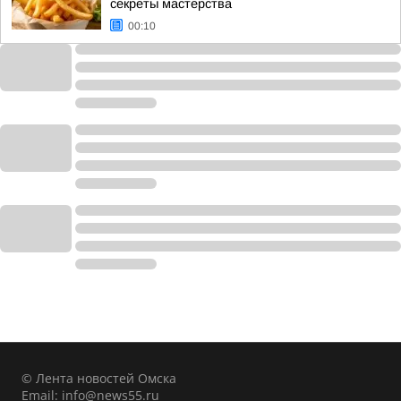
секреты мастерства
00:10
© Лента новостей Омска
Email:
info@news55.ru