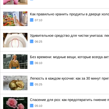
Как правильно хранить продукты в дверце хол
07:10
Удивительное средство для чистки унитаза: пе
06:25
Без времени: модные вещи, которые всегда ак
06:10
Легкость в каждом кусочке: как за 30 минут п
05:25
Спасение для роз: как предотвратить гниение 
05:10