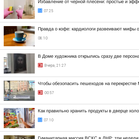
Избавление от черной плесени: простые и эф
07:25
Правда о кофе: кардиологи развеивают мифы о
08:10
В Доме художника открылись сразу две персон
Вчера, 21:27
Чтобы обезопасить пешеходов на перекрестке
00:57
Как правильно хранить продукты в дверце хол
07:10
Гуманитарная миссия ВСКС в ДНР: три недели