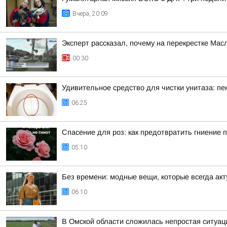
Вчера, 20:09
Эксперт рассказал, почему на перекрестке Ма
00:30
Удивительное средство для чистки унитаза: пе
06:25
Спасение для роз: как предотвратить гниение 
05:10
Без времени: модные вещи, которые всегда ак
06:10
В Омской области сложилась непростая ситуац