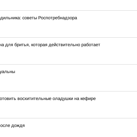
одильника: советы Роспотребнадзора
на для бритья, которая действительно работает
туальны
риготовить восхитительные оладушки на кефире
после дождя