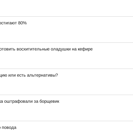
остигают 80%
риготовить восхитительные оладушки на кефире
ацию или есть альтернативы?
тка оштрафовали за борщевик
о повода