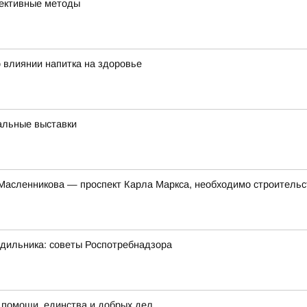
фективные методы
 влиянии напитка на здоровье
альные выставки
 Масленникова — проспект Карла Маркса, необходимо строитель
одильника: советы Роспотребнадзора
 помощи, единства и добрых дел