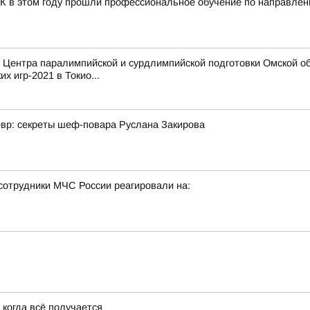
ПК в этом году прошли профессиональное обучение по направлен
нтра паралимпийской и сурдлимпийской подготовки Омской обл
х игр-2021 в Токио...
евр: секреты шеф-повара Руслана Закирова
сотрудники МЧС России реагировали на:
 когда всё получается