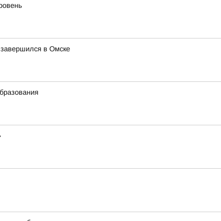
уровень
 завершился в Омске
образования
»