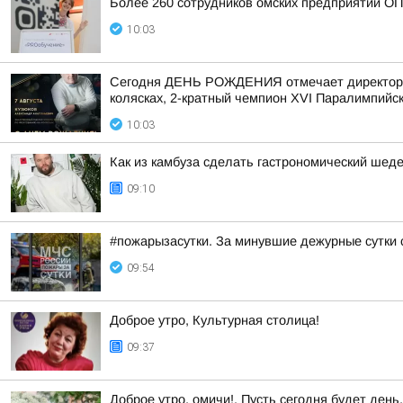
Более 260 сотрудников омских предприятий О
10:03
Сегодня ДЕНЬ РОЖДЕНИЯ отмечает директор Це
колясках, 2-кратный чемпион XVI Паралимпийски
10:03
Как из камбуза сделать гастрономический шед
09:10
#пожарызасутки. За минувшие дежурные сутки 
09:54
Доброе утро, Культурная столица!
09:37
Доброе утро, омичи!. Пусть сегодня будет день,