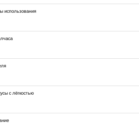
ты использования
олчаса
еля
усы с лёгкостью
ание