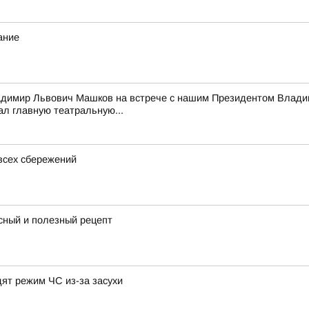
ание
адимир Львович Машков на встрече с нашим Президентом Владим
ал главную театральную...
всех сбережений
сный и полезный рецепт
дят режим ЧС из-за засухи