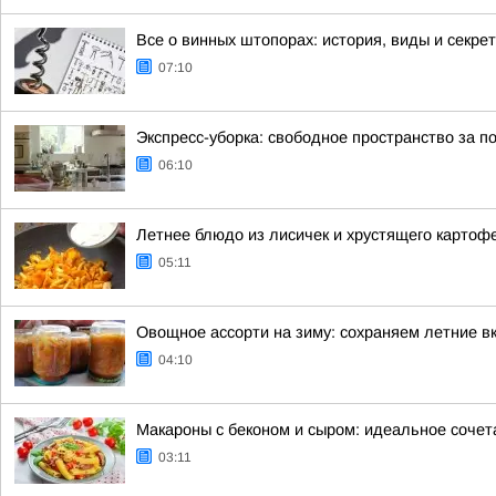
Все о винных штопорах: история, виды и секре
07:10
Экспресс-уборка: свободное пространство за п
06:10
Летнее блюдо из лисичек и хрустящего картоф
05:11
Овощное ассорти на зиму: сохраняем летние вк
04:10
Макароны с беконом и сыром: идеальное сочет
03:11