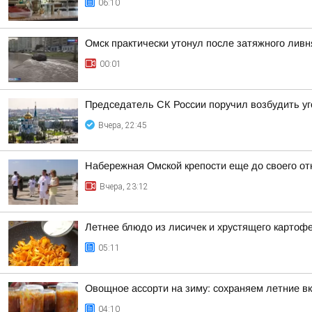
06:10
Омск практически утонул после затяжного ливн
00:01
Председатель СК России поручил возбудить у
Вчера, 22:45
Набережная Омской крепости еще до своего от
Вчера, 23:12
Летнее блюдо из лисичек и хрустящего картоф
05:11
Овощное ассорти на зиму: сохраняем летние вк
04:10