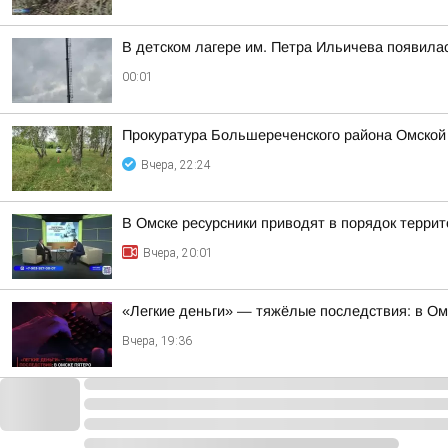
В детском лагере им. Петра Ильичева появилас
00:01
Прокуратура Большереченского района Омской 
Вчера, 22:24
В Омске ресурсники приводят в порядок терри
Вчера, 20:01
«Легкие деньги» — тяжёлые последствия: в Ом
Вчера, 19:36