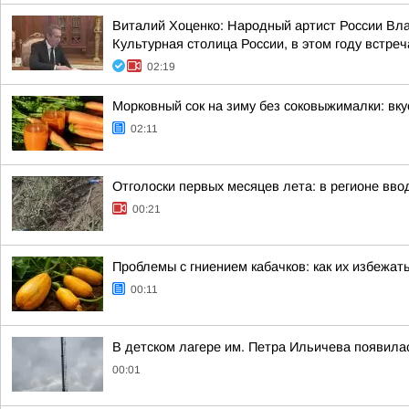
Виталий Хоценко: Народный артист России Вл
Культурная столица России, в этом году встреч
02:19
Морковный сок на зиму без соковыжималки: вк
02:11
Отголоски первых месяцев лета: в регионе вво
00:21
Проблемы с гниением кабачков: как их избежат
00:11
В детском лагере им. Петра Ильичева появила
00:01