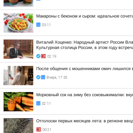
Макароны с беконом и сыром: идеальное сочет
03:11
Виталий Хоценко: Народный артист России Вл
Культурная столица России, в этом году встреч
02:19
После общения с мошенниками омич лишился 
Вчера, 17:35
Морковный сок на зиму без соковыжималки: вку
02:11
Отголоски первых месяцев лета: в регионе вво
00:21