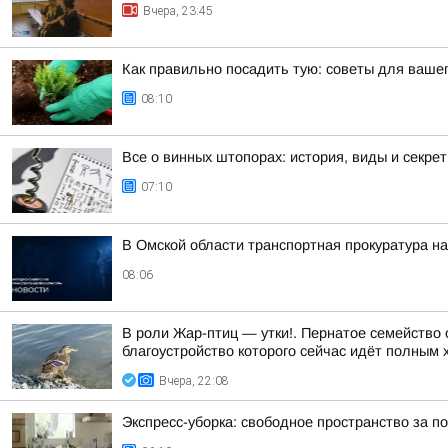
Вчера, 23:45
Как правильно посадить тую: советы для вашег
08:10
Все о винных штопорах: история, виды и секре
07:10
В Омской области транспортная прокуратура н
08:06
В роли Жар-птиц — утки!. Пернатое семейство
благоустройство которого сейчас идёт полным 
Вчера, 22:08
Экспресс-уборка: свободное пространство за п