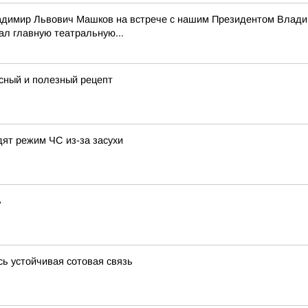
адимир Львович Машков на встрече с нашим Президентом Владим
ал главную театральную...
усный и полезный рецепт
дят режим ЧС из-за засухи
ь
сь устойчивая сотовая связь