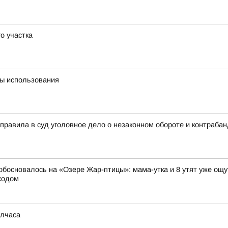
о участка
ты использования
аправила в суд уголовное дело о незаконном обороте и контраб
 обосновалось на «Озере Жар-птицы»: мама-утка и 8 утят уже ощ
ходом
олчаса