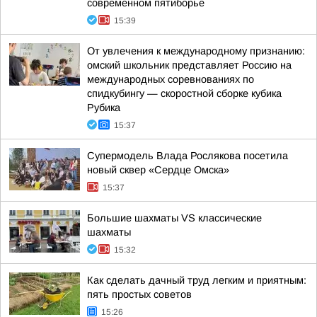
современном пятиборье
15:39
От увлечения к международному признанию:
омский школьник представляет Россию на
международных соревнованиях по
спидкубингу — скоростной сборке кубика
Рубика
15:37
Супермодель Влада Рослякова посетила
новый сквер «Сердце Омска»
15:37
Большие шахматы VS классические
шахматы
15:32
Как сделать дачный труд легким и приятным:
пять простых советов
15:26