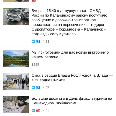
15:37
Вчера в 15:40 в дежурную часть ОМВД
России по Калачинскому району поступило
сообщение о дорожно-транспортном
происшествии на пересечении автодорог
Сыропятское – Кормиловка – Калачинск и
подъезд к селу Куликово
11:24
Мы приготовили для вас новую викторину о
нашем регионе
15:58
Омск в сердце Влады Росляковой, а Влада —
в «Сердце Омска»!
14:07
Большие шахматы в День физкультурника на
Пешеходном Любинском!
14:01