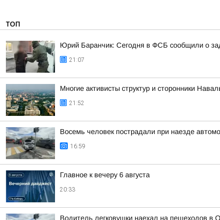
ТОП
Юрий Баранчик: Сегодня в ФСБ сообщили о зад
21:07
Многие активисты структур и сторонники Нава
21:52
Восемь человек пострадали при наезде автомо
16:59
Главное к вечеру 6 августа
20:33
Водитель легковушки наехал на пешеходов в О