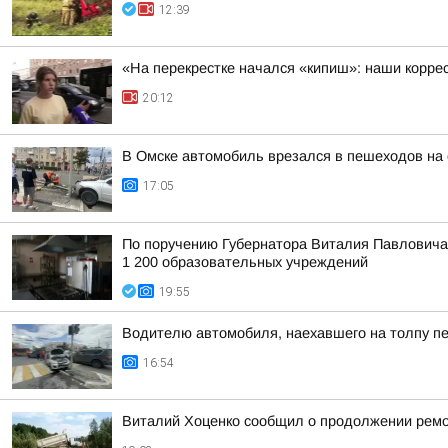
12:39
«На перекрестке начался «кипиш»: наши корре
20:12
В Омске автомобиль врезался в пешеходов на 
17:05
По поручению Губернатора Виталия Павловича 
1 200 образовательных учреждений
19:55
Водителю автомобиля, наехавшего на толпу пе
16:54
Виталий Хоценко сообщил о продолжении ремо